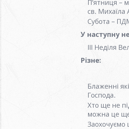
П’ятниця – 
св. Михаїла
Субота – ПД
У наступну н
ІІІ Неділя В
Різне:
Блаженні які
Господа.
Хто ще не п
можна це щ
Заохочуємо 