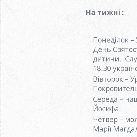
На тижні :
Понеділок –
День Святос
дитини. Слу
18.30 украї
Вівторок – 
Покровительк
Середа – на
Йосифа.
Четвер – мо
Марії Магда