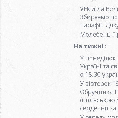
VНеділя Вели
Збираємо по
парафії. Дя
Молебень Гі
На тижні :
У понеділок
Україні та с
о 18.30 укр
У вівторок 1
Обручника ПД
(польською 
сердечно з
У середу мо