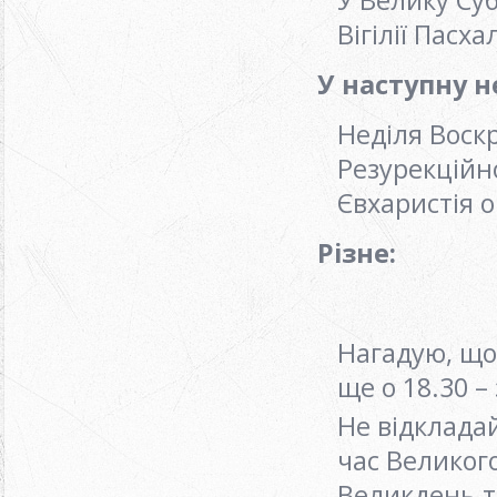
Вігілії Пасха
У наступну н
Неділя Воскр
Резурекційн
Євхаристія 
Різне:
Нагадую, що
ще о 18.30 
Не відкладай
час Великого
Великдень т