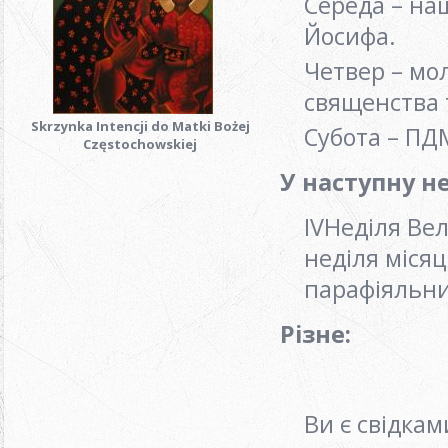
Середа – на
Йосифа.
Четвер – мол
священства 
Skrzynka Intencji do Matki Bożej
Субота – ПД
Częstochowskiej
У наступну н
ІVНеділя Ве
неділя міся
парафіяльни
Різне:
Ви є свідкам