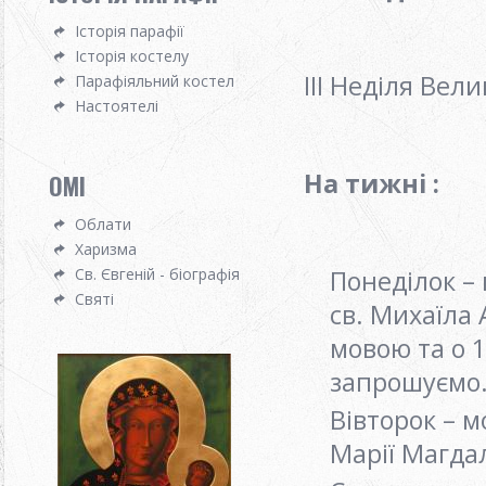
Історія парафії
Історія костелу
ІІI Неділя Вел
Парафіяльний костел
Настоятелі
На тижні :
OMI
Облати
Харизма
Понеділок –
Св. Євгеній - біографія
Святі
св. Михаїла
мовою та о 
запрошуємо
Вівторок – м
Марії Магда