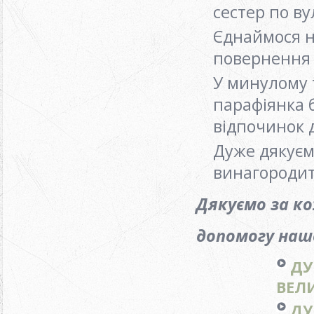
сестер по ву
Єднаймося на
повернення 
У минулому 
парафіянка 
відпочинок 
Дуже дякуєм
винагородит
Дякуємо за к
допомогу нашо
ДУ
ВЕЛИ
ДУ