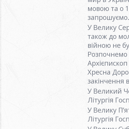
мовою та о 
запрошуємо
У Велику Се
також до мол
війною не б
Розпочнемо 
Архієпископ
Хресна Дорог
закінчення 
У Великий Ч
Літургія Гос
У Велику П’
Літургія Гос
У Велику Суб