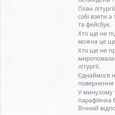
План літург
собі взяти а
та фейсбук.
Хто ще не п
можна це щ
Хто ще не пр
миропомазан
літургії.
Єднаймося на
повернення 
У минулому 
парафіянка 
Вічний відп