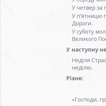
У четвер за
У п’ятницю 
Дороги.
У суботу мол
Великого По
У наступну н
Неділя Страс
неділю.
Різне:
«Господи, пр