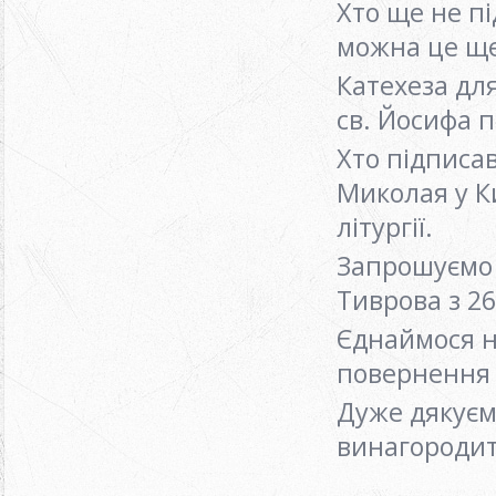
Хто ще не п
можна це щ
Катехеза для
св. Йосифа 
Хто підписа
Миколая у Ки
літургії.
Запрошуємо м
Тиврова з 26
Єднаймося на
повернення 
Дуже дякуєм
винагородит