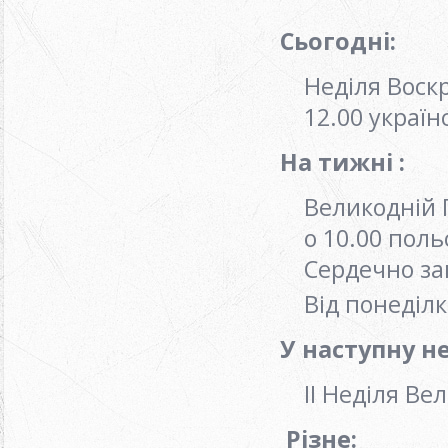
Сьогодні:
Неділя Воскр
12.00 украї
На тижні :
Великодній 
о 10.00 пол
Сердечно з
Від понеділк
У наступну н
ІІ Неділя В
Різне: