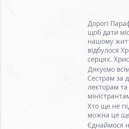
Дорогі Пара
щоб дати міс
нашому житт
відбулося Х
серцях. Хрис
Дякуємо всі
Сестрам за д
лекторам та 
міністранта
Хто ще не п
можна це щ
Єднаймося на