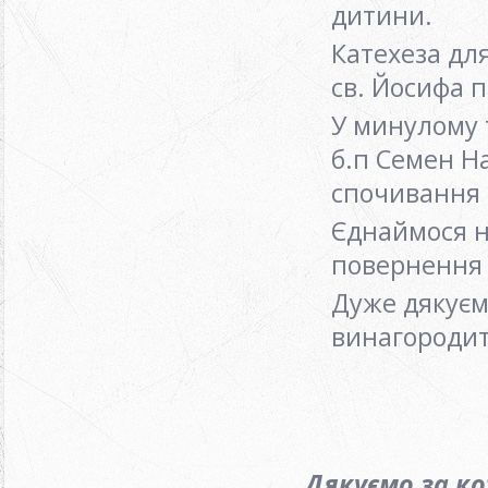
дитини.
Катехеза для
св. Йосифа 
У минулому 
б.п Семен Н
спочивання 
Єднаймося на
повернення 
Дуже дякуєм
винагородит
Дякуємо за к