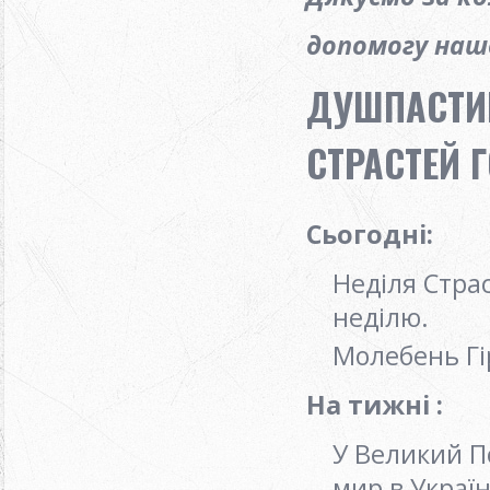
допомогу нашо
ДУШПАСТИР
СТРАСТЕЙ Г
Сьогодні:
Неділя Страс
неділю.
Молебень Гі
На тижні :
У Великий П
мир в Україн