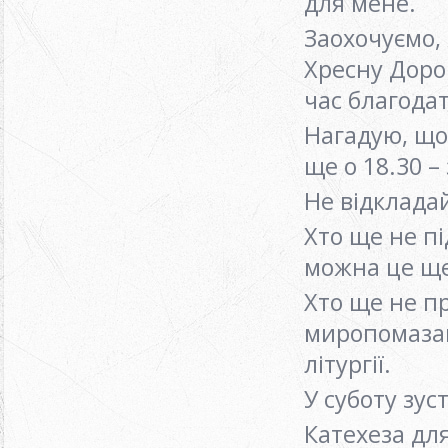
для мене.
Заохочуємо,
Хресну Дорог
час благода
Нагадую, що
ще о 18.30 
Не відкладай
Хто ще не п
можна це щ
Хто ще не пр
миропомазан
літургії.
У суботу зус
Катехеза для