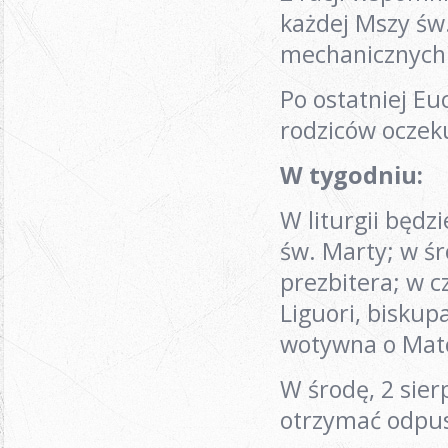
każdej Mszy św
mechanicznych
Po ostatniej Eu
rodziców oczek
W tygodniu:
W liturgii będz
św. Marty; w śr
prezbitera; w 
Liguori, biskup
wotywna o Matc
W środę, 2 sie
otrzymać odpus