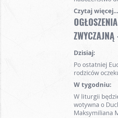
Czytaj więcej..
OGŁOSZENIA
ZWYCZAJNĄ -
Dzisiaj
:
Po ostatniej Eu
rodziców oczek
W tygodniu:
W liturgii będz
wotywna o Duch
Maksymiliana M