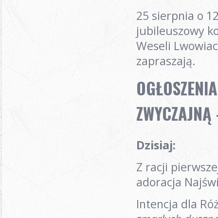
25 sierpnia o 1
jubileuszowy ko
Weseli Lwowiac
zapraszają.
OGŁOSZENIA 
ZWYCZAJNĄ -
Dzisiaj
:
Z racji pierwsze
adoracja Najśw
Intencja dla R