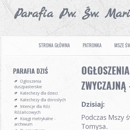
Parafia Pw. Św. Mar
STRONA GŁÓWNA
PATRONKA
MSZE ŚW
OGŁOSZENIA
PARAFIA DZIŚ
ZWYCZAJNĄ -
Ogłoszenia
duszpasterskie
Katechezy dla dzieci
Katechezy dla dorosłych
Dzisiaj
:
Intencje dla Róż
Różańcowych
Podczas Mszy ś
Księgi metrykalne -
archiwum
Tomysa.