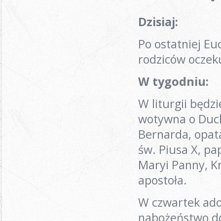
Dzisiaj
:
Po ostatniej Eu
rodziców oczek
W tygodniu:
W liturgii będz
wotywna o Duc
Bernarda, opata
św. Piusa X, pa
Maryi Panny, Kr
apostoła.
W czwartek ador
nabożeństwo do