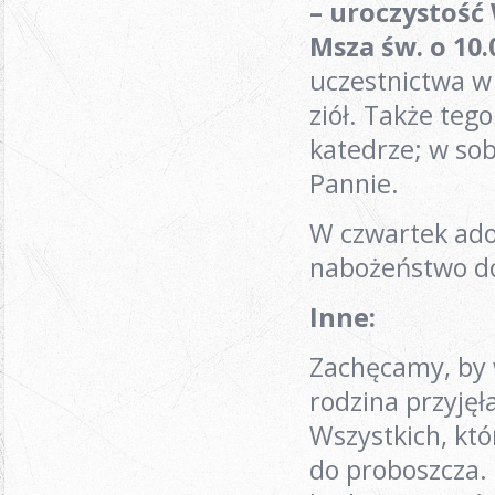
– uroczystość
Msza św. o 10.0
uczestnictwa w 
ziół. Także teg
katedrze; w so
Pannie.
W czwartek ador
nabożeństwo do
Inne
:
Zachęcamy, by 
rodzina przyję
Wszystkich, któr
do proboszcza.