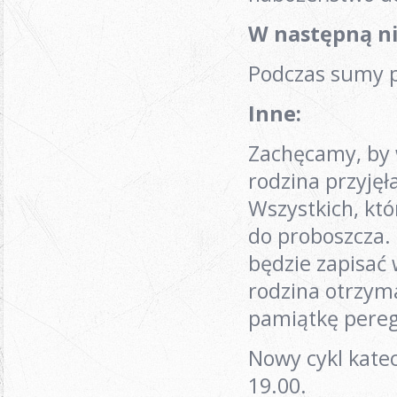
W następną ni
Podczas sumy p
Inne
:
Zachęcamy, by 
rodzina przyję
Wszystkich, któr
do proboszcza.
będzie zapisać 
rodzina otrzyma
pamiątkę pereg
Nowy cykl katec
19.00.