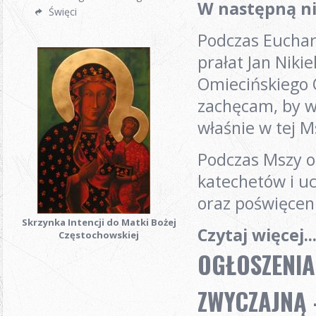
W następną ni
Święci
Podczas Euchary
prałat Jan Niki
Omiecińskiego O
zachęcam, by w 
właśnie w tej M
Podczas Mszy o 
katechetów i uc
oraz poświęcen
Skrzynka Intencji do Matki Bożej
Czytaj więcej..
Częstochowskiej
OGŁOSZENIA
ZWYCZAJNĄ -