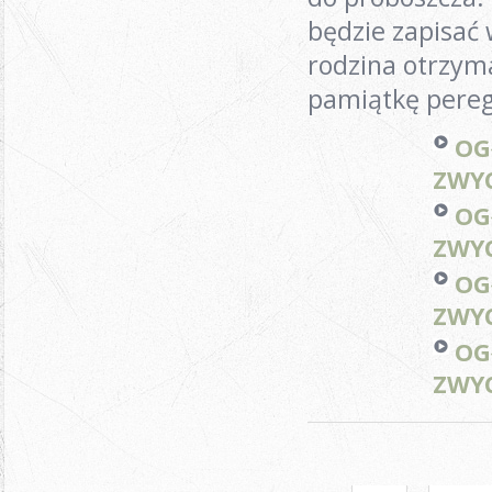
będzie zapisać 
rodzina otrzyma
pamiątkę pereg
OG
ZWYC
OG
ZWYC
OG
ZWYC
OG
ZWYC