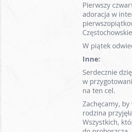
Pierwszy czwart
adoracja w int
pierwszopiątko
Częstochowskie
W piątek odwie
Inne
:
Serdecznie dzię
w przygotowanie
na ten cel.
Zachęcamy, by 
rodzina przyję
Wszystkich, któr
do proboszcza.