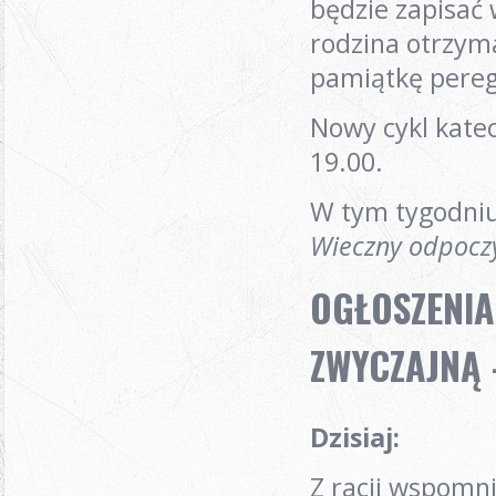
będzie zapisać 
rodzina otrzyma
pamiątkę pereg
Nowy cykl katec
19.00.
W tym tygodniu
Wieczny odpoc
OGŁOSZENIA
ZWYCZAJNĄ 
Dzisiaj
:
Z racji wspomni