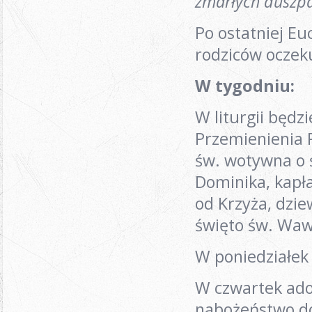
zmarłych duszpa
Po ostatniej Eu
rodziców oczek
W tygodniu:
W liturgii będz
Przemienienia 
św. wotywna o 
Dominika, kapła
od Krzyża, dzie
święto św. Waw
W poniedziałek 
W czwartek ador
nabożeństwo do