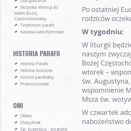
Duszpasterze
Skrzynka Intencji do
Po ostatniej Eu
Matki Bożej
rodziców oczek
Częstochowskiej
Terytorium parafii
W tygodniu:
Kazania katechizmowe
W liturgii będz
HISTORIA PARAFII
naszym zwyczaj
Bożej Częstoch
Historia Parafii
wtorek – wspom
Historia Kościoła
Kościół parafialny
św. Augustyna, 
Proboszczowie
wspomnienie Mę
Msza św. wotyw
OMI
W czwartek ador
Oblaci
nabożeństwo do
Charyzmat
Św. Eugeniusz - biografia