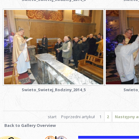
Swieto_Swietej_Rodziny_2014_5
Swieto_
start
Poprzedni artykuł
1
2
Następny a
Back to Gallery Overview