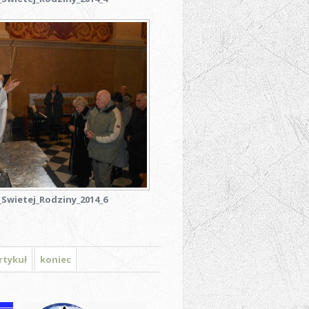
Swietej_Rodziny_2014_6
rtykuł
koniec