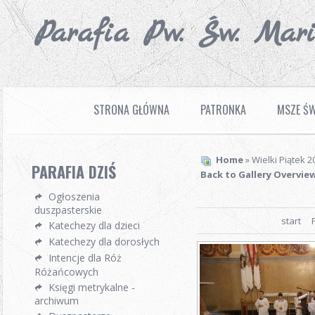
Parafia Pw. Św. Mar
STRONA GŁÓWNA
PATRONKA
MSZE ŚW
Home
» Wielki Piątek 2
PARAFIA DZIŚ
Back to Gallery Overvie
Ogłoszenia
duszpasterskie
start
Katechezy dla dzieci
Katechezy dla dorosłych
Intencje dla Róż
Różańcowych
Księgi metrykalne -
archiwum