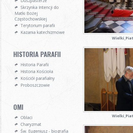
Duszpasterze
Skrzynka Intencji do
Matki Bożej
Częstochowskiej
Terytorium parafii
Kazania katechizmowe
Wielki_Pia
HISTORIA PARAFII
Historia Parafii
Historia Kościoła
Kościół parafialny
Proboszczowie
OMI
Wielki_Pia
Oblaci
Charyzmat
Św. Eugeniusz - biografia